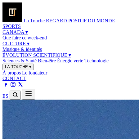
La Touche
REGARD POSITIF DU MONDE
SPORTS
CANADA
▾
Que faire ce week-end
CULTURE
▾
Musique & identités
ÉVOLUTION SCIENTIFIQUE
▾
Sciences & Santé
Bien-être
Énergie verte
Technologie
LA TOUCHE
▾
À propos
Le fondateur
CONTACT
ES