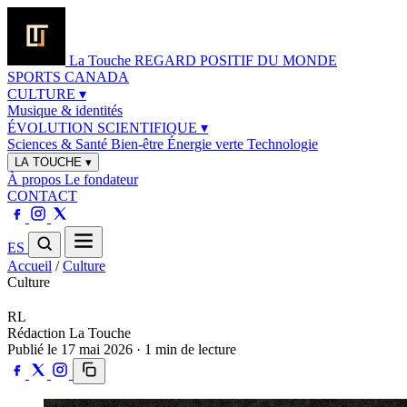
La Touche
REGARD POSITIF DU MONDE
SPORTS
CANADA
CULTURE
▾
Musique & identités
ÉVOLUTION SCIENTIFIQUE
▾
Sciences & Santé
Bien-être
Énergie verte
Technologie
LA TOUCHE
▾
À propos
Le fondateur
CONTACT
ES
Accueil
/
Culture
Culture
RL
Rédaction La Touche
Publié le 17 mai 2026 · 1 min de lecture