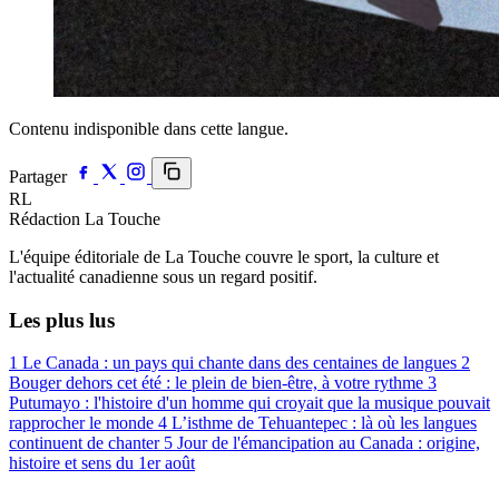
Contenu indisponible dans cette langue.
Partager
RL
Rédaction La Touche
L'équipe éditoriale de La Touche couvre le sport, la culture et
l'actualité canadienne sous un regard positif.
Les plus lus
1
Le Canada : un pays qui chante dans des centaines de langues
2
Bouger dehors cet été : le plein de bien-être, à votre rythme
3
Putumayo : l'histoire d'un homme qui croyait que la musique pouvait
rapprocher le monde
4
L’isthme de Tehuantepec : là où les langues
continuent de chanter
5
Jour de l'émancipation au Canada : origine,
histoire et sens du 1er août