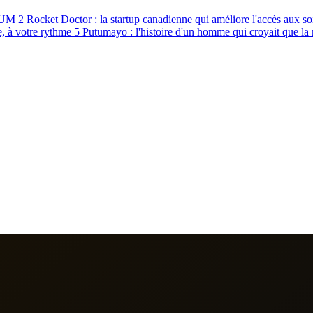
CHUM
2
Rocket Doctor : la startup canadienne qui améliore l'accès aux 
e, à votre rythme
5
Putumayo : l'histoire d'un homme qui croyait que l