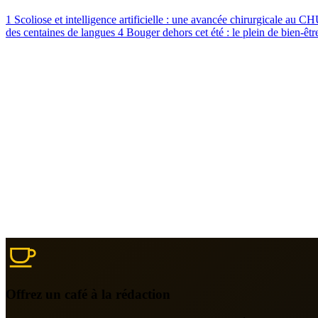
1
Scoliose et intelligence artificielle : une avancée chirurgicale au 
des centaines de langues
4
Bouger dehors cet été : le plein de bien-êtr
Offrez un café à la rédaction