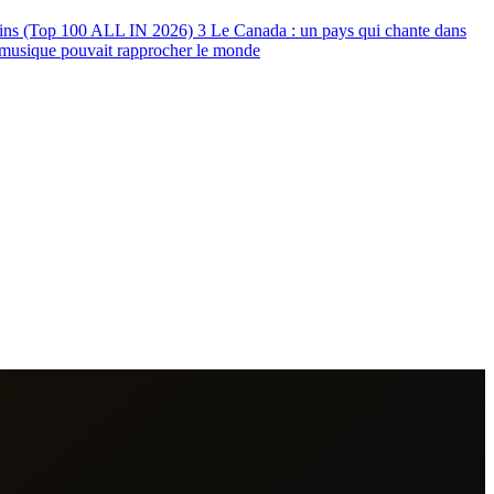
soins (Top 100 ALL IN 2026)
3
Le Canada : un pays qui chante dans
a musique pouvait rapprocher le monde