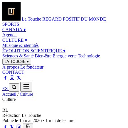
La Touche
REGARD POSITIF DU MONDE
SPORTS
CANADA
▾
Agenda
CULTURE
▾
Musique & identités
ÉVOLUTION SCIENTIFIQUE
▾
Sciences & Santé
Bien-être
Énergie verte
Technologie
LA TOUCHE
▾
À propos
Le fondateur
CONTACT
ES
Accueil
/
Culture
Culture
RL
Rédaction La Touche
Publié le 15 mai 2026 · 1 min de lecture