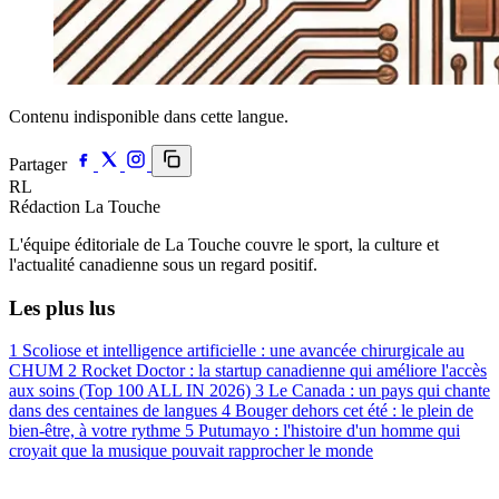
Contenu indisponible dans cette langue.
Partager
RL
Rédaction La Touche
L'équipe éditoriale de La Touche couvre le sport, la culture et
l'actualité canadienne sous un regard positif.
Les plus lus
1
Scoliose et intelligence artificielle : une avancée chirurgicale au
CHUM
2
Rocket Doctor : la startup canadienne qui améliore l'accès
aux soins (Top 100 ALL IN 2026)
3
Le Canada : un pays qui chante
dans des centaines de langues
4
Bouger dehors cet été : le plein de
bien-être, à votre rythme
5
Putumayo : l'histoire d'un homme qui
croyait que la musique pouvait rapprocher le monde