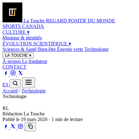
La Touche
REGARD POSITIF DU MONDE
SPORTS
CANADA
CULTURE
▾
Musique & identités
ÉVOLUTION SCIENTIFIQUE
▾
Sciences & Santé
Bien-être
Énergie verte
Technologie
LA TOUCHE
▾
À propos
Le fondateur
CONTACT
ES
Accueil
/
Technologie
Technologie
RL
Rédaction La Touche
Publié le 19 mars 2026 · 1 min de lecture