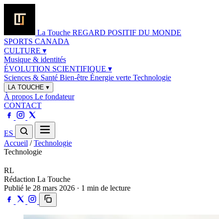
La Touche
REGARD POSITIF DU MONDE
SPORTS
CANADA
CULTURE
▾
Musique & identités
ÉVOLUTION SCIENTIFIQUE
▾
Sciences & Santé
Bien-être
Énergie verte
Technologie
LA TOUCHE
▾
À propos
Le fondateur
CONTACT
ES
Accueil
/
Technologie
Technologie
RL
Rédaction La Touche
Publié le 28 mars 2026 · 1 min de lecture