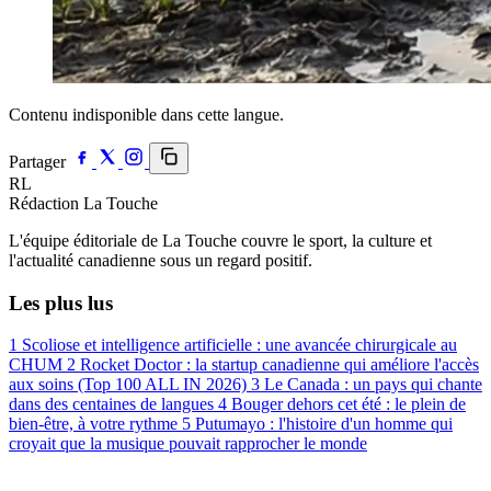
Contenu indisponible dans cette langue.
Partager
RL
Rédaction La Touche
L'équipe éditoriale de La Touche couvre le sport, la culture et
l'actualité canadienne sous un regard positif.
Les plus lus
1
Scoliose et intelligence artificielle : une avancée chirurgicale au
CHUM
2
Rocket Doctor : la startup canadienne qui améliore l'accès
aux soins (Top 100 ALL IN 2026)
3
Le Canada : un pays qui chante
dans des centaines de langues
4
Bouger dehors cet été : le plein de
bien-être, à votre rythme
5
Putumayo : l'histoire d'un homme qui
croyait que la musique pouvait rapprocher le monde