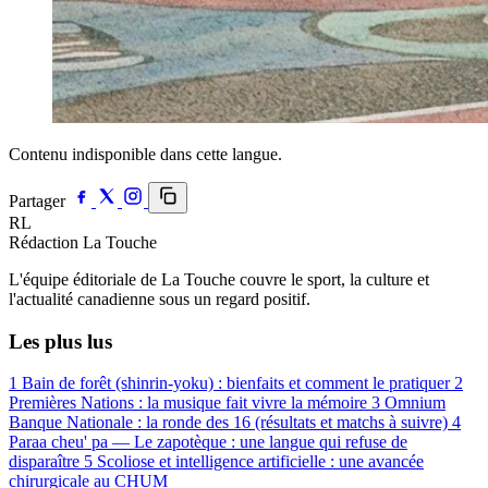
Contenu indisponible dans cette langue.
Partager
RL
Rédaction La Touche
L'équipe éditoriale de La Touche couvre le sport, la culture et
l'actualité canadienne sous un regard positif.
Les plus lus
1
Bain de forêt (shinrin-yoku) : bienfaits et comment le pratiquer
2
Premières Nations : la musique fait vivre la mémoire
3
Omnium
Banque Nationale : la ronde des 16 (résultats et matchs à suivre)
4
Paraa cheu' pa — Le zapotèque : une langue qui refuse de
disparaître
5
Scoliose et intelligence artificielle : une avancée
chirurgicale au CHUM