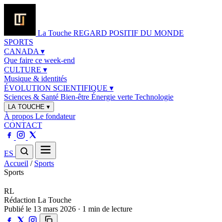
La Touche
REGARD POSITIF DU MONDE
SPORTS
CANADA
▾
Que faire ce week-end
CULTURE
▾
Musique & identités
ÉVOLUTION SCIENTIFIQUE
▾
Sciences & Santé
Bien-être
Énergie verte
Technologie
LA TOUCHE
▾
À propos
Le fondateur
CONTACT
ES
Accueil
/
Sports
Sports
RL
Rédaction La Touche
Publié le 13 mars 2026 · 1 min de lecture