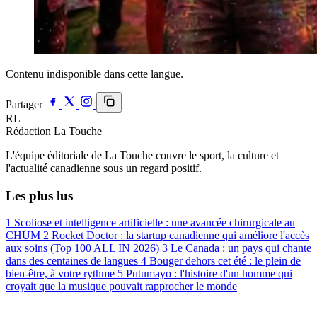
Contenu indisponible dans cette langue.
Partager
RL
Rédaction La Touche
L'équipe éditoriale de La Touche couvre le sport, la culture et
l'actualité canadienne sous un regard positif.
Les plus lus
1
Scoliose et intelligence artificielle : une avancée chirurgicale au
CHUM
2
Rocket Doctor : la startup canadienne qui améliore l'accès
aux soins (Top 100 ALL IN 2026)
3
Le Canada : un pays qui chante
dans des centaines de langues
4
Bouger dehors cet été : le plein de
bien-être, à votre rythme
5
Putumayo : l'histoire d'un homme qui
croyait que la musique pouvait rapprocher le monde