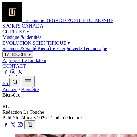
La Touche
REGARD POSITIF DU MONDE
SPORTS
CANADA
CULTURE
▾
Musique & identités
ÉVOLUTION SCIENTIFIQUE
▾
Sciences & Santé
Bien-être
Énergie verte
Technologie
LA TOUCHE
▾
À propos
Le fondateur
CONTACT
ES
Accueil
/
Bien-être
Bien-être
RL
Rédaction La Touche
Publié le 24 mars 2026 · 1 min de lecture